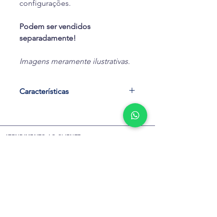
configurações.
Podem ser vendidos
separadamente!
Imagens meramente ilustrativas.
Características
Solicite mais informações ou seu
orçamento pelo WhatsApp ou visite
nossa loja.
ATENDIMENTO AO CLIENTE
📱
Whatsapp: 21 99107-1881
(clique
(21) 2742-0490
ou toque para ir direto)
(21) 99107-1881
📍 Av. Feliciano Sodré, 1020A - Várzea
Envie uma mensagem
- Teresópolis - RJ
QUEM SOMOS
FALE CONOSCO
SIGA A GENTE NAS REDES