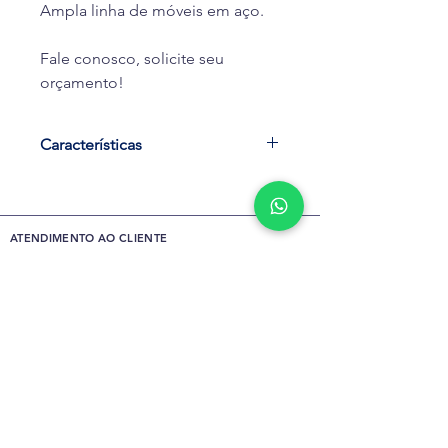
Ampla linha de móveis em aço.
Fale conosco, solicite seu
orçamento!
Características
ATENDIMENTO AO CLIENTE
(21) 2742-0490
(21) 99107-1881
Envie uma mensagem
QUEM SOMOS
FALE CONOSCO
SIGA A GENTE NAS REDES