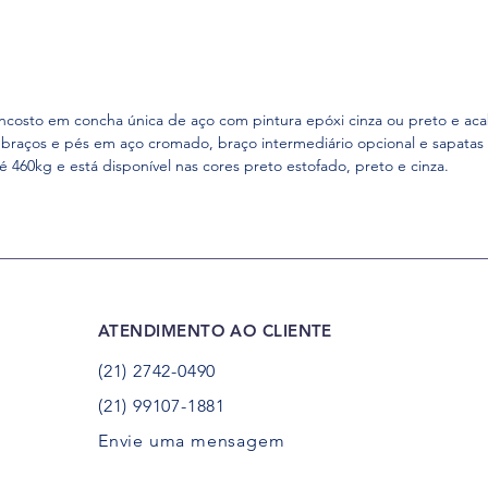
encosto em concha única de aço com pintura epóxi cinza ou preto e ac
braços e pés em aço cromado, braço intermediário opcional e sapatas 
é 460kg e está disponível nas cores preto estofado, preto e cinza.
ATENDIMENTO AO CLIENTE
(21) 2742-0490
(21) 99107-1881
Envie uma mensagem