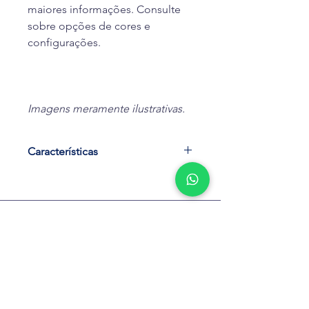
maiores informações. Consulte
sobre opções de cores e
configurações.
Imagens meramente ilustrativas.
Características
Solicite mais informações ou seu
orçamento pelo WhatsApp ou visite
nossa loja.
ATENDIMENTO AO CLIENTE
📱
Whatsapp: 21 99107-1881
(clique
(21) 2742-0490
ou toque para ir direto)
(21) 99107-1881
📍 Av. Feliciano Sodré, 1020A - Várzea
Envie uma mensagem
- Teresópolis - RJ
QUEM SOMOS
FALE CONOSCO