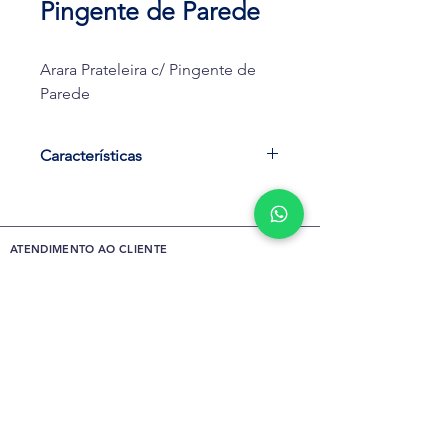
Pingente de Parede
Arara Prateleira c/ Pingente de
Parede
Características
Cód.: 1020
PRODUTO:
Arara Prateleira c/ Pingente de
ATENDIMENTO AO CLIENTE
Parede
DESCRIÇÃO:
(21) 2742-0490
Cód.:1020 - 0,30 x 1,00 mt
(21) 99107-1881
Cód.:1021 - 0,30 x 1,20 mt
Envie uma mensagem
Cód.:1022 - 0,30 x 1,50 mt
QUEM SOMOS
FALE CONOSCO
SIGA A GENTE NAS REDES